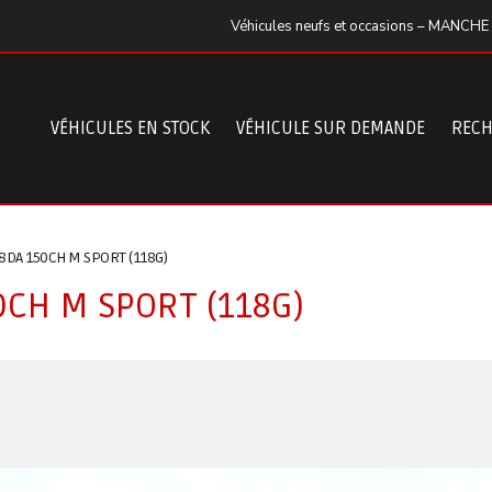
Véhicules neufs et occasions – MANCHE
VÉHICULES EN STOCK
VÉHICULE SUR DEMANDE
RECH
8DA 150CH M SPORT (118G)
0CH M SPORT (118G)