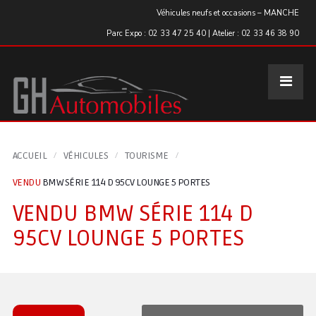
Panneau de gestion des cookies
Véhicules neufs et occasions – MANCHE
Parc Expo : 02 33 47 25 40 | Atelier : 02 33 46 38 90
ACCUEIL
VÉHICULES
TOURISME
VENDU
BMW SÉRIE 114 D 95CV LOUNGE 5 PORTES
VENDU
BMW SÉRIE 114 D
95CV LOUNGE 5 PORTES