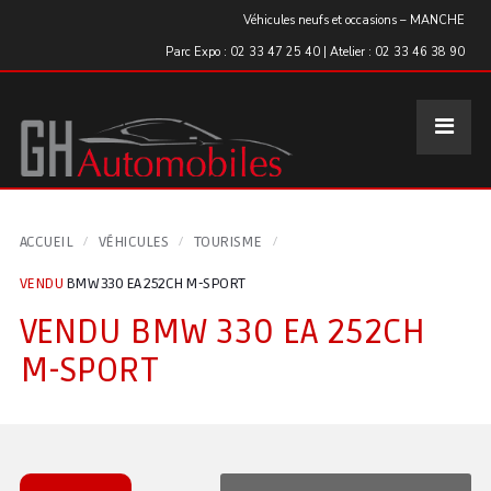
Panneau de gestion des cookies
Véhicules neufs et occasions – MANCHE
Parc Expo : 02 33 47 25 40 | Atelier : 02 33 46 38 90
ACCUEIL
VÉHICULES
TOURISME
VENDU
BMW 330 EA 252CH M-SPORT
VENDU
BMW 330 EA 252CH
M-SPORT