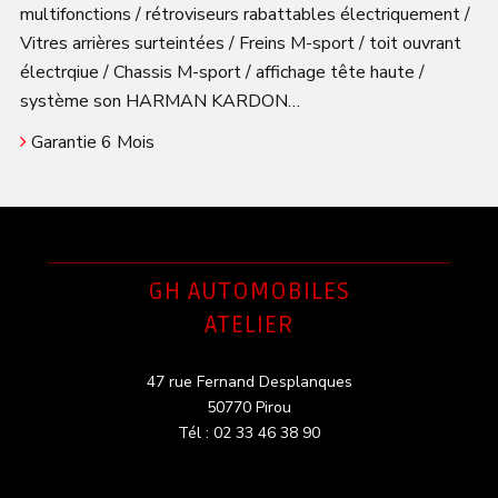
multifonctions / rétroviseurs rabattables électriquement /
Vitres arrières surteintées / Freins M-sport / toit ouvrant
électrqiue / Chassis M-sport / affichage tête haute /
système son HARMAN KARDON…
Garantie 6 Mois
GH AUTOMOBILES
ATELIER
47 rue Fernand Desplanques
50770 Pirou
Tél : 02 33 46 38 90