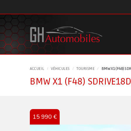
Panneau de gestion des cookies
ACCUEIL
VÉHICULES
TOURISME
BMW X1 (F48) SD
BMW X1 (F48) SDRIVE18
15 990 €