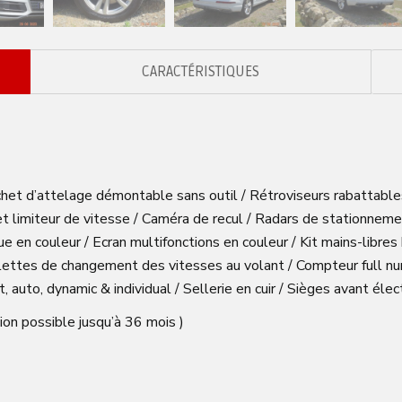
CARACTÉRISTIQUES
ochet d’attelage démontable sans outil / Rétroviseurs rabattabl
 et limiteur de vitesse / Caméra de recul / Radars de stationneme
en couleur / Ecran multifonctions en couleur / Kit mains-libres
alettes de changement des vitesses au volant / Compteur full n
fort, auto, dynamic & individual / Sellerie en cuir / Sièges avant él
ion possible jusqu’à 36 mois )