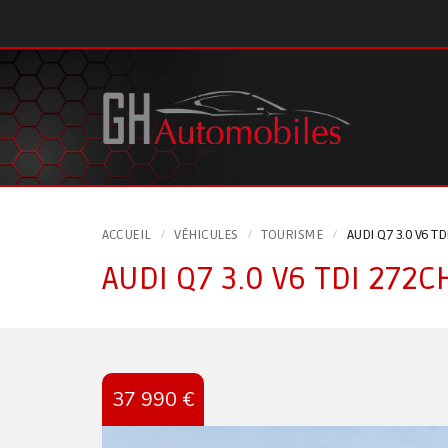
Panneau de gestion des cookies
ACCUEIL
VÉHICULES
TOURISME
AUDI Q7 3.0 V6 T
AUDI Q7 3.0 V6 TDI 272C
37 990 €