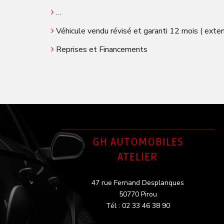
…
Véhicule vendu révisé et garanti 12 mois ( exten
Reprises et Financements
GH AUTOMOBILES
ATELIER
47 rue Fernand Desplanques
50770 Pirou
Tél : 02 33 46 38 90