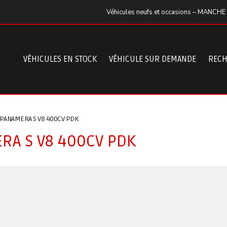
Véhicules neufs et occasions – MANCHE
VÉHICULES EN STOCK
VÉHICULE SUR DEMANDE
RECH
PANAMERA S V8 400CV PDK
A S V8 400CV PDK