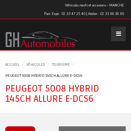
Panneau de gestion des cookies
Véhicules neufs et occasions – MANCHE
Parc Expo : 02 33 47 25 40 | Atelier : 02 33 46 38 90
ACCUEIL
VÉHICULES
TOURISME
PEUGEOT 5008 HYBRID 145CH ALLURE E-DCS6
PEUGEOT 5008 HYBRID
145CH ALLURE E-DCS6