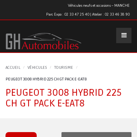
Panneau de gestion des cookies
Véhicules neufs et occasions – MANCHE
Parc Expo : 02 33 47 25 40 | Atelier : 02 33 46 38 90
ACCUEIL
VÉHICULES
TOURISME
PEUGEOT 3008 HYBRID 225 CH GT PACK E-EAT8
PEUGEOT 3008 HYBRID 225
CH GT PACK E-EAT8