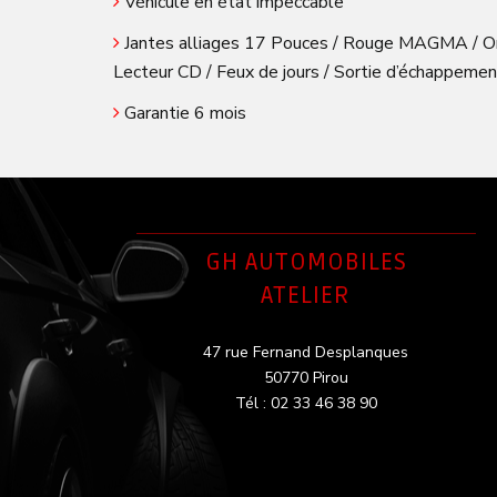
Véhicule en état impeccable
Jantes alliages 17 Pouces / Rouge MAGMA / Ordin
Lecteur CD / Feux de jours / Sortie d’échappement
Garantie 6 mois
GH AUTOMOBILES
ATELIER
47 rue Fernand Desplanques
50770 Pirou
Tél : 02 33 46 38 90