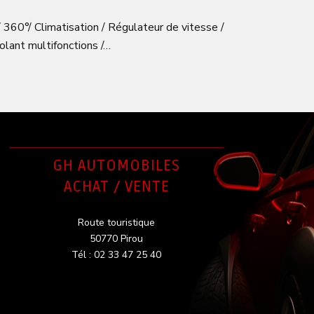
360°/ Climatisation / Régulateur de vitesse /
olant multifonctions /…
GH AUTOMOBILES
ACHAT / VENTE
Route touristique
50770 Pirou
Tél : 02 33 47 25 40