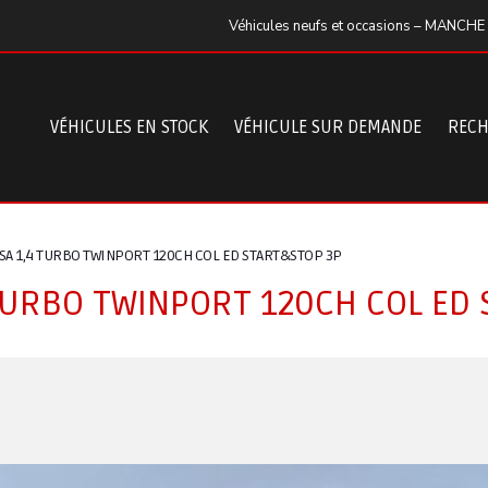
Véhicules neufs et occasions – MANCHE
VÉHICULES EN STOCK
VÉHICULE SUR DEMANDE
RECH
A 1,4 TURBO TWINPORT 120CH COL ED START&STOP 3P
TURBO TWINPORT 120CH COL ED 