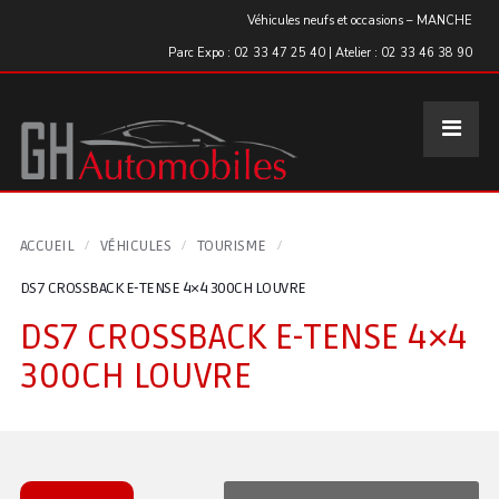
Panneau de gestion des cookies
Véhicules neufs et occasions – MANCHE
Parc Expo : 02 33 47 25 40 | Atelier : 02 33 46 38 90
ACCUEIL
VÉHICULES
TOURISME
DS7 CROSSBACK E-TENSE 4×4 300CH LOUVRE
DS7 CROSSBACK E-TENSE 4×4
300CH LOUVRE