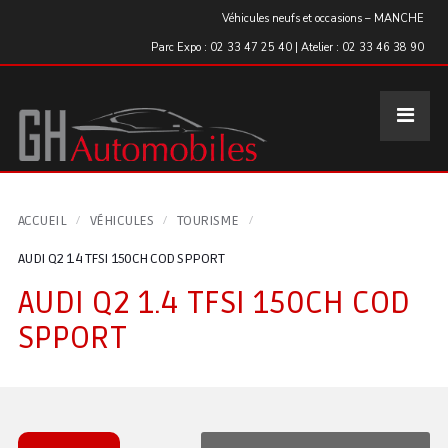
Panneau de gestion des cookies
Véhicules neufs et occasions – MANCHE
Parc Expo : 02 33 47 25 40 | Atelier : 02 33 46 38 90
ACCUEIL
VÉHICULES
TOURISME
AUDI Q2 1.4 TFSI 150CH COD SPPORT
AUDI Q2 1.4 TFSI 150CH COD
SPPORT