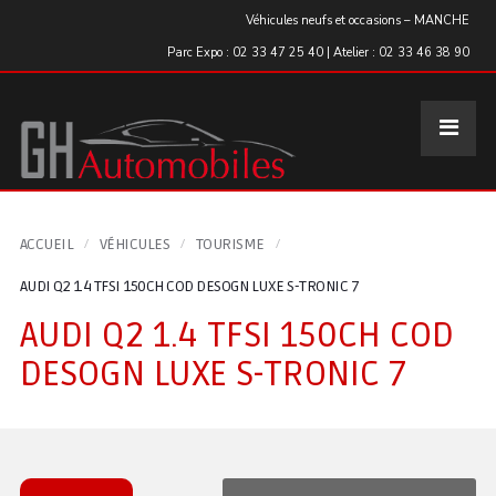
Panneau de gestion des cookies
Véhicules neufs et occasions – MANCHE
Parc Expo : 02 33 47 25 40 | Atelier : 02 33 46 38 90
ACCUEIL
VÉHICULES
TOURISME
AUDI Q2 1.4 TFSI 150CH COD DESOGN LUXE S-TRONIC 7
AUDI Q2 1.4 TFSI 150CH COD
DESOGN LUXE S-TRONIC 7