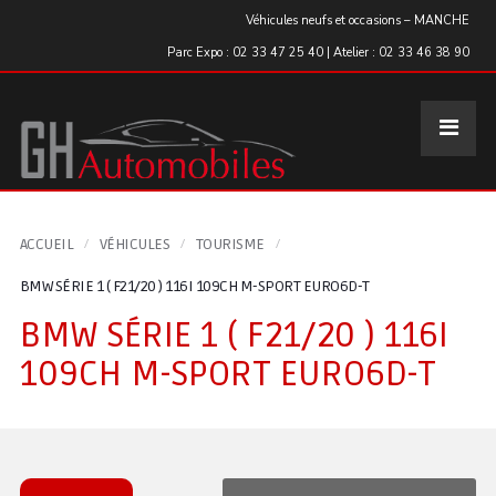
Panneau de gestion des cookies
Véhicules neufs et occasions – MANCHE
Parc Expo : 02 33 47 25 40 | Atelier : 02 33 46 38 90
ACCUEIL
VÉHICULES
TOURISME
BMW SÉRIE 1 ( F21/20 ) 116I 109CH M-SPORT EURO6D-T
BMW SÉRIE 1 ( F21/20 ) 116I
109CH M-SPORT EURO6D-T