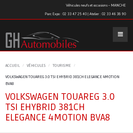
Panneau de gestion des cookies
Véhicules neufs et occasions – MANCHE
Parc Expo : 02 33 47 25 40 | Atelier : 02 33 46 38 90
ACCUEIL
VÉHICULES
TOURISME
VOLKSWAGEN TOUAREG 3.0 TSI EHYBRID 381CH ELEGANCE 4MOTION
BVA8
VOLKSWAGEN TOUAREG 3.0
TSI EHYBRID 381CH
ELEGANCE 4MOTION BVA8