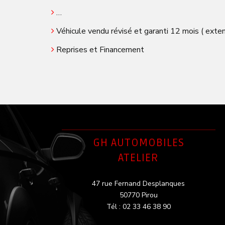
…
Véhicule vendu révisé et garanti 12 mois ( exten
Reprises et Financement
GH AUTOMOBILES
ATELIER
47 rue Fernand Desplanques
50770 Pirou
Tél : 02 33 46 38 90