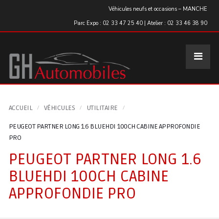
Panneau de gestion des cookies
Véhicules neufs et occasions – MANCHE
Parc Expo : 02 33 47 25 40 | Atelier : 02 33 46 38 90
ACCUEIL
VÉHICULES
UTILITAIRE
PEUGEOT PARTNER LONG 1.6 BLUEHDI 100CH CABINE APPROFONDIE
PRO
PEUGEOT PARTNER LONG 1.6
BLUEHDI 100CH CABINE
APPROFONDIE PRO