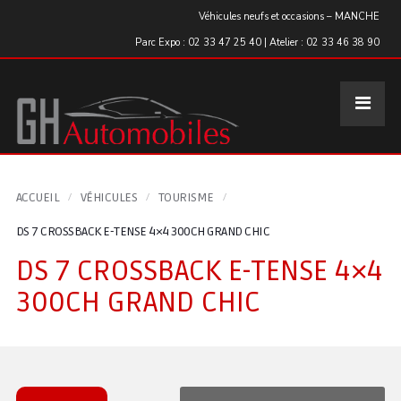
Panneau de gestion des cookies
Véhicules neufs et occasions – MANCHE
Parc Expo : 02 33 47 25 40 | Atelier : 02 33 46 38 90
ACCUEIL
VÉHICULES
TOURISME
DS 7 CROSSBACK E-TENSE 4×4 300CH GRAND CHIC
DS 7 CROSSBACK E-TENSE 4×4
300CH GRAND CHIC