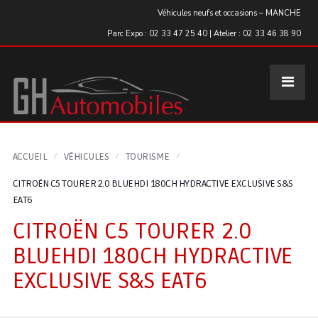
Panneau de gestion des cookies
Véhicules neufs et occasions – MANCHE
Parc Expo : 02 33 47 25 40 | Atelier : 02 33 46 38 90
ACCUEIL
VÉHICULES
TOURISME
CITROËN C5 TOURER 2.0 BLUEHDI 180CH HYDRACTIVE EXCLUSIVE S&S
EAT6
CITROËN C5 TOURER 2.0
BLUEHDI 180CH HYDRACTIVE
EXCLUSIVE S&S EAT6