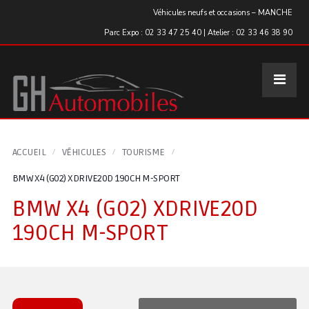
Panneau de gestion des cookies
Véhicules neufs et occasions – MANCHE
Parc Expo : 02 33 47 25 40 | Atelier : 02 33 46 38 90
ACCUEIL
VÉHICULES
TOURISME
BMW X4 (G02) XDRIVE20D 190CH M-SPORT
BMW X4 (G02) XDRIVE20D
190CH M-SPORT