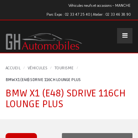
Panneau de gestion des cookies
Véhicules neufs et occasions – MANCHE
Parc Expo : 02 33 47 25 40 | Atelier : 02 33 46 38 90
ACCUEIL
VÉHICULES
TOURISME
BMW X1 (E48) SDRIVE 116CH LOUNGE PLUS
BMW X1 (E48) SDRIVE 116CH
LOUNGE PLUS