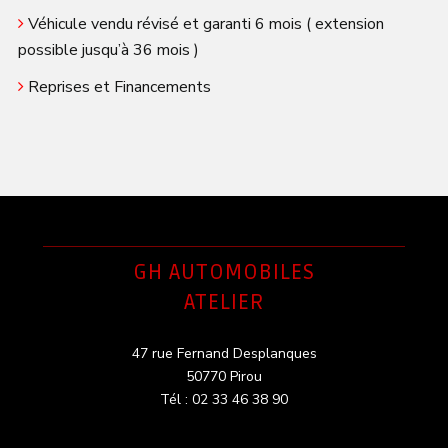
Véhicule vendu révisé et garanti 6 mois ( extension
possible jusqu’à 36 mois )
Reprises et Financements
GH AUTOMOBILES
ATELIER
47 rue Fernand Desplanques
50770 Pirou
Tél : 02 33 46 38 90