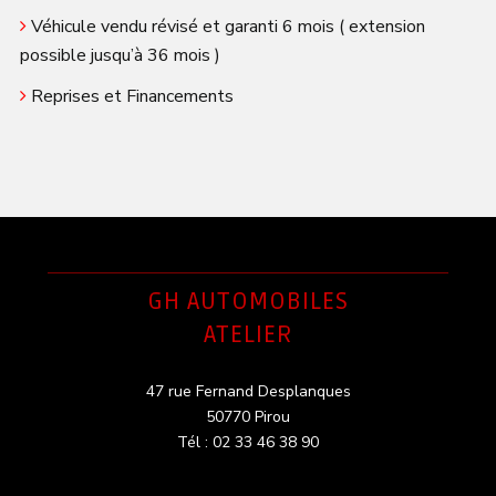
Véhicule vendu révisé et garanti 6 mois ( extension
possible jusqu’à 36 mois )
Reprises et Financements
GH AUTOMOBILES
ATELIER
47 rue Fernand Desplanques
50770 Pirou
Tél : 02 33 46 38 90