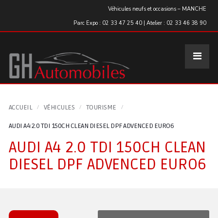
Panneau de gestion des cookies
Véhicules neufs et occasions – MANCHE
Parc Expo : 02 33 47 25 40 | Atelier : 02 33 46 38 90
ACCUEIL
VÉHICULES
TOURISME
AUDI A4 2.0 TDI 150CH CLEAN DIESEL DPF ADVENCED EURO6
AUDI A4 2.0 TDI 150CH CLEAN
DIESEL DPF ADVENCED EURO6